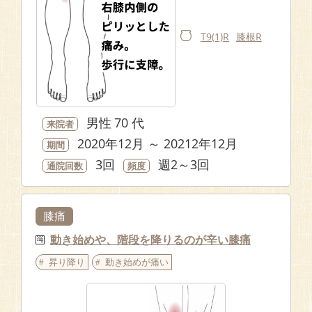
T9(1)R
膝根R
男性
70 代
来院者
2020年12月 ～ 20212年12月
期間
3回
週2～3回
通院回数
頻度
膝痛
動き始めや、階段を降りるのが辛い膝痛
昇り降り
動き始めが痛い