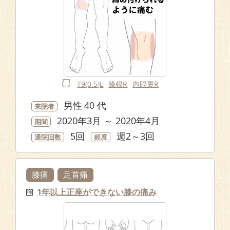
T9(0.5)L
膝根R
内眼裏R
男性
40 代
来院者
2020年3月 ～ 2020年4月
期間
5回
週2～3回
通院回数
頻度
膝痛
足首痛
1年以上正座ができない膝の痛み