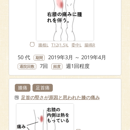
膝根L
T12(1.5)L
委中L
腸鳴R
50 代
2019年3月 ～ 2019年4月
期間
7回
週1回程度
通院回数
頻度
膝痛
足首痛
足首の堅さが原因と思われた膝の痛み