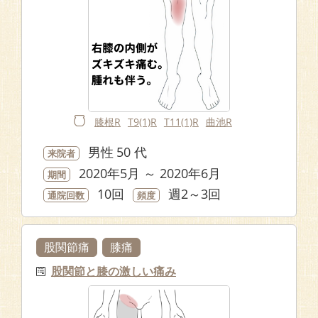
膝根R
T9(1)R
T11(1)R
曲池R
男性
50 代
来院者
2020年5月 ～ 2020年6月
期間
10回
週2～3回
通院回数
頻度
股関節痛
膝痛
股関節と膝の激しい痛み