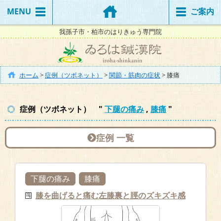
MENU
ご案内
我孫子市・柏市のはりきゅう専門院
ホーム
>
症例（ツボネット）
>
関節・筋肉の症状
>
膝痛
症例（ツボネット） "
下腿の痛み
,
膝痛
"
症例 一覧
下腿の痛み
膝痛
膝を曲げると痛む左膝裏と脛のズキズキ感