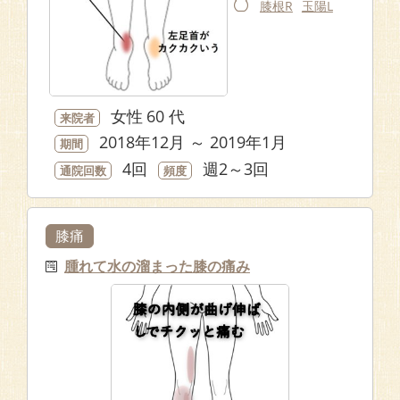
膝根R
玉陽L
女性
60 代
来院者
2018年12月 ～ 2019年1月
期間
4回
週2～3回
通院回数
頻度
膝痛
腫れて水の溜まった膝の痛み