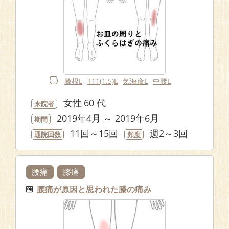
膝根L
T11(1.5)L
気海兪L
中腰L
女性
60 代
来院者
2019年4月 ～ 2019年6月
期間
11回～15回
週2～3回
通院回数
頻度
腰痛
膝痛
腰痛が原因と思われた膝の痛み