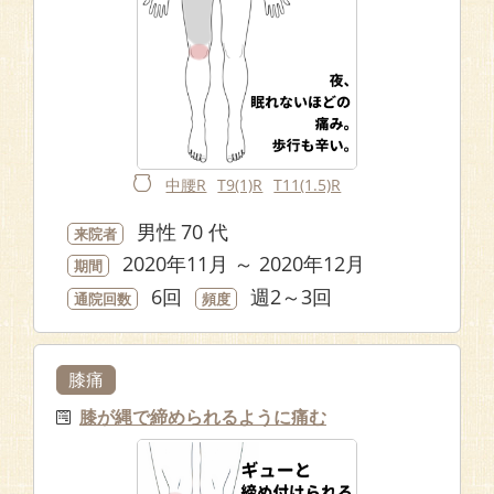
中腰R
T9(1)R
T11(1.5)R
男性
70 代
来院者
2020年11月 ～ 2020年12月
期間
6回
週2～3回
通院回数
頻度
膝痛
膝が縄で締められるように痛む