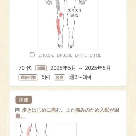
L1(0.5)L
L4(0.5)L
L4(1)L
L1(1)L
70 代
2025年5月 ～ 2025年5月
期間
5回
週2～3回
通院回数
頻度
膝痛
歩きはじめに痛む。また痛みのため入眠が困
難。