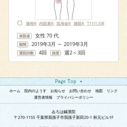
膝根R
内眼裏R
気海兪R
腰眼R
T11(1.5)R
女性
70 代
来院者
2019年3月 ～ 2019年3月
期間
4回
週2～3回
通院回数
頻度
ホーム
院内のようす
お知らせ
お問い合わせ
地図
リンク
運営者情報
プライバシーポリシー
ゐろは鍼漢院
〒270-1155 千葉県我孫子市我孫子新田20-1 秋元ビル1F