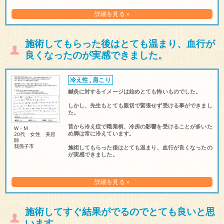
詳細を見る »
施術してもらった後はとても温まり、血行が
良くなったのが実感できました。
冷え性
,
肩こり
鍼灸に対するイメージは始めとても怖いものでした。
しかし、先生もとても親切で緊張せず受ける事ができまし
た。
昔から冷え症で職業柄、冷房の影響を受けることが多いた
W・M
め脚は常に冷えています。
20代 女性 美容
師
我孫子市
施術してもらった後はとても温まり、血行が良くなったの
が実感できました。
詳細を見る »
施術してすぐ結果がでるのでとても良いと思
います。