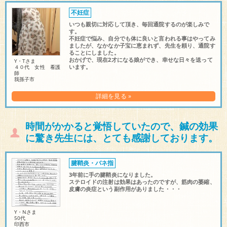
不妊症
いつも親切に対応して頂き、毎回通院するのが楽しみで
す。
不妊症で悩み、自分でも体に良いと言われる事はやってみ
ましたが、なかなか子宝に恵まれず、先生を頼り、通院す
ることにしました。
おかげで、現在2才になる娘ができ、幸せな日々を送って
Y・Tさま
います。
４０代 女性 看護
師
我孫子市
詳細を見る »
時間がかかると覚悟していたので、鍼の効果
に驚き先生には、とても感謝しております。
腱鞘炎・バネ指
3年前に手の腱鞘炎になりました。
ステロイドの注射は効果はあったのですが、筋肉の萎縮、
皮膚の炎症という副作用がありました・・・
Y・Nさま
50代
印西市