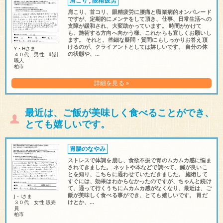
肩こり
,
眼精疲労
肩こり、首コリ、眼精疲労に腰痛と職業病的オンパレード
ですが、定期的にメンテをして頂き、仕事、日常生活への
支障が緩和され、大変助かっています。 時間がかけて
も、施術する方向へ向かう様、これからも宜しくお願いし
ます。 それと、些細な疑問・質問にもしっかりお答え頂
けるのが、クライアントとしては嬉しいです。 自分の体
Y・Hさま
の状態や、...
４０代 男性 時計
職人
柏市
詳細を見る »
最近は、ご飯が美味しく食べることができ、
とても嬉しいです。
胃腸のなやみ
ストレスで体調を崩し、食欲不振で胃のムカムカ感に悩ま
されてきました。 ネットや本などで調べて、鍼が良いこ
とを知り、こちらに通わせていただきました。 施術して
すぐには、効果はわからなかったのですが、ちゃんと続け
て、通って行くうちにムカムカ感がなくなり、最近は、ご
飯が美味しく食べる事ができ、とても嬉しいです。 胃だ
J・Iさま
けとか、...
３０代 女性 販売
員
柏市