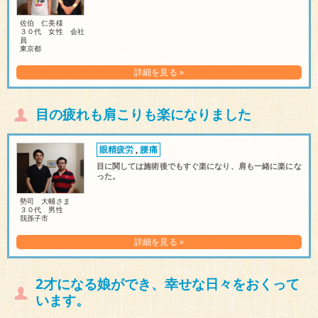
佐伯 仁美様
３０代 女性 会社
員
東京都
詳細を見る »
目の疲れも肩こりも楽になりました
眼精疲労
,
腰痛
目に関しては施術後でもすぐ楽になり、肩も一緒に楽にな
った。
勢司 大輔さま
３０代 男性
我孫子市
詳細を見る »
2才になる娘ができ、幸せな日々をおくって
います。