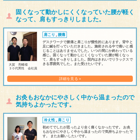
固くなって動かしにくくなっていた腰が軽く
なって、肩もすっきりしました。
肩こり
,
腰痛
デスクワークで腰痛と肩こりが慢性的にあります。背中と
足に鍼を打っていただきました。施術される中で痛いと感
じることはありませんでした。いつの間にか終わっている
感じ。固くなって動かしにくくなっていた腰が軽くなっ
て、肩もすっきりしました。院内はきれいでリラックスで
きる雰囲気でした。また受けたいです。
大賀 亮輔様
３０代男性 会社員
詳細を見る »
お灸もおなかにやさしく中から温まったので
気持ちよかったです。
冷え性
,
肩こり
初めてでしたが思ったより全く痛くなかったです。 お灸
もおなかにやさしく中から温まったので気持ちよかったで
す。 またお願いしたいです。