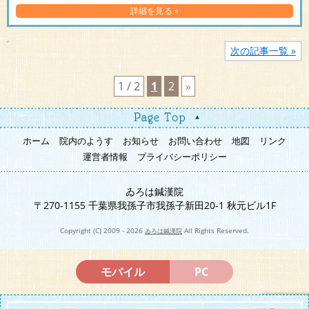
詳細を見る »
次の記事一覧 »
1 / 2
1
2
»
ホーム
院内のようす
お知らせ
お問い合わせ
地図
リンク
運営者情報
プライバシーポリシー
ゐろは鍼漢院
〒270-1155 千葉県我孫子市我孫子新田20-1 秋元ビル1F
Copyright (C) 2009 - 2026
All Rights Reserved.
ゐろは鍼漢院
モバイル
PC