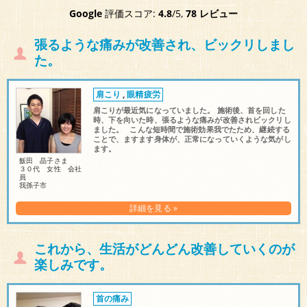
肩の状態も大分良くなって来ているので、また気になる
Google
評価スコア:
4.8
/5,
78 レビュー
症状の治療で受診させて頂こうと思います！
張るような痛みが改善され、ビックリしまし
た。
肩こり
,
眼精疲労
肩こりが最近気になっていました。 施術後、首を回した
時、下を向いた時、張るような痛みが改善されビックリし
ました。 こんな短時間で施術効果我でたため、継続する
ことで、ますます身体が、正常になっていくような気がし
ます。
飯田 晶子さま
３０代 女性 会社
員
我孫子市
詳細を見る »
これから、生活がどんどん改善していくのが
楽しみです。
首の痛み