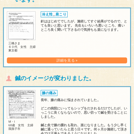
冷え性
,
肩こり
針ははじめてでしたが、施術してすぐ結果がでるので、と
ても良いと思います。 先生もいろいろ悪いところ、痛い
ところ良く聞いて下さるので気持ちも楽になります。
三橋さま
６０代 女性 主婦
東京都
詳細を見る »
鍼のイメージが変わりました。
膝の痛み
長年、膝の痛みに悩まされていました。
どこの病院にいってもシップをだされるだけでしたが、い
っこうに良くならないので、思い切って鍼を受けることに
しました。
M・I
鍼と灸で膝の腫れも取れ、楽になりました。もう少し早く
68歳 女性 主婦
我孫子市
鍼に通っていたらと思う日々です。何ヶ月か施術して頂き
今では正座もできるようになりました。