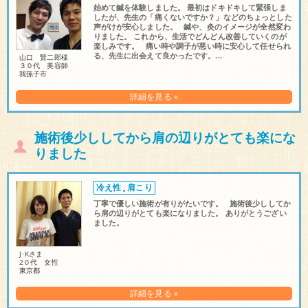
始めて鍼を体験しました。 最初はドキドキして緊張しま
したが、先生の「痛くないですか？」などのちょっとした
声がけが安心しました。 鍼や、灸のイメージが全然変わ
りました。 これから、生活でどんどん改善していくのが
楽しみです。 痛い時や調子が悪い時に安心して任せられ
る、先生に出会えて良かったです。...
山口 賢二郎様
３０代 美容師
我孫子市
詳細を見る »
施術後少ししてから肩の辺りがとても楽にな
りました
冷え性
,
肩こり
丁寧で優しい施術が有りがたいです。 施術後少ししてか
ら肩の辺りがとても楽になりました。 ありがとうござい
ました。
J･Kさま
2０代 女性
東京都
詳細を見る »