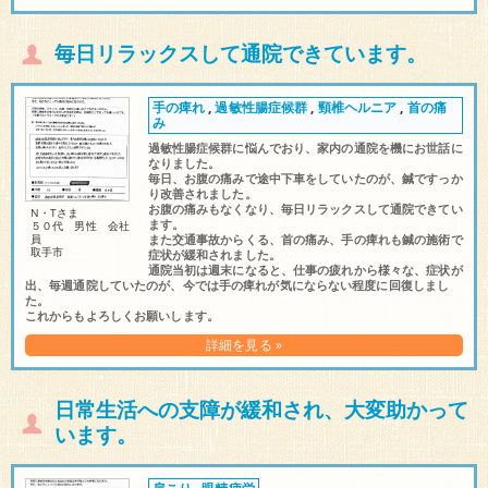
毎日リラックスして通院できています。
手の痺れ
,
過敏性腸症候群
,
頸椎ヘルニア
,
首の痛
み
過敏性腸症候群に悩んでおり、家内の通院を機にお世話に
なりました。
毎日、お腹の痛みで途中下車をしていたのが、鍼ですっか
り改善されました。
お腹の痛みもなくなり、毎日リラックスして通院できてい
N・Tさま
ます。
５０代 男性 会社
員
また交通事故からくる、首の痛み、手の痺れも鍼の施術で
取手市
症状が緩和されました。
通院当初は週末になると、仕事の疲れから様々な、症状が
出、毎週通院していたのが、今では手の痺れが気にならない程度に回復しまし
た。
これからもよろしくお願いします。
詳細を見る »
日常生活への支障が緩和され、大変助かって
います。