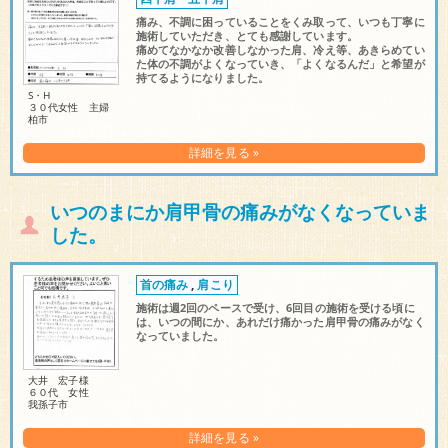
痛み、不調に困っていることをくみ取って、いつも丁寧に
施術していただき、とても感謝しています。
痛めてなかなか改善しなかった肩、冷え等、あきらめてい
た体の不調がよくなっていき、「よくなるんだ」と希望が
持てるようになりました。
S・H
３０代女性 主婦
柏市
詳細を見る »
いつのまにか肩甲骨の痛みがなくなっていま
した。
首の痛み
,
肩こり
施術は週2回のペースで受け、6回目の施術を受ける頃に
は、いつの間にか、あれだけ痛かった肩甲骨の痛みがなく
なっていました。
大井 宏子様
６０代 女性
我孫子市
詳細を見る »