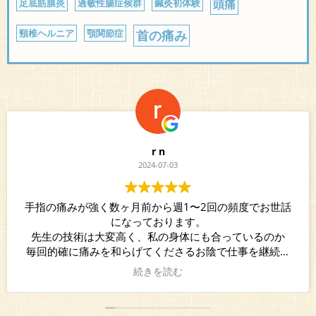
足底筋膜炎
過敏性腸症候群
鍼灸初体験
頭痛
頸椎ヘルニア
顎関節症
首の痛み
ジュンコ
2024-06-17
五十肩を始め色々な症状でお世話になっています。
色々なタイプの治療院があると思いますが、ゐろは治療
院さんは全身に沢山鍼を打つとか、1時間のリラクゼーシ
ョンなどの治療タイプではなく、数十分の治療時間、少
ない鍼数で治療前後で直ぐに効果を感じられるタイプの
続きを読む
治療院さんです。
優しい雰囲気の先生と綺麗な院内に癒し効果もあって、
とても通院しやすいです。