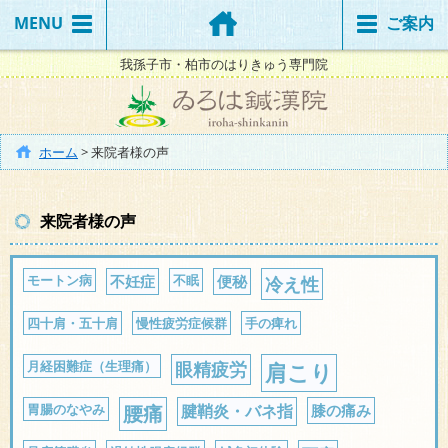
MENU
ご案内
我孫子市・柏市のはりきゅう専門院
ホーム
>
来院者様の声
来院者様の声
モートン病
不妊症
不眠
便秘
冷え性
四十肩・五十肩
慢性疲労症候群
手の痺れ
月経困難症（生理痛）
眼精疲労
肩こり
胃腸のなやみ
腰痛
腱鞘炎・バネ指
膝の痛み