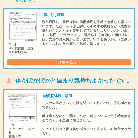
肩こり
,
腰痛
数年通院し、最近は特に施術効果を実感でき嬉しく思って
います。ただ、もう少し詳しく今の体の状態など（先生が
気付いたこととか）説明して頂けるとよりいいと思いま
す。 毎回、リラックスして気持ちよく施術して頂けるの
は、先生のお人柄かと思います。いつもありがとうござい
ます。これからも宜しくお願い致します。
M・S
４０代女性 主婦
東京都杉並区
詳細を見る »
体がぽかぽかと温まり気持ちよかったです。
鍼灸初体験
,
頭痛
一人の先生がじっくり話を聞いてくれるので、安心感がも
てました。
鍼は痛くないか心配でしたが、刺していると言う感覚はま
るでなく、不思議に感じました。
K.Ｓ
やってもらった後は体がポカポカと温まり、心地良かった
30代 女性 会社
員
です。
我孫子市