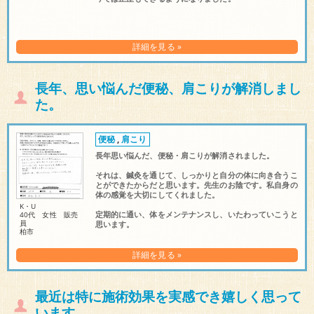
詳細を見る »
長年、思い悩んだ便秘、肩こりが解消しまし
た。
便秘
,
肩こり
長年思い悩んだ、便秘・肩こりが解消されました。
それは、鍼灸を通じて、しっかりと自分の体に向き合うこ
とができたからだと思います。先生のお陰です。私自身の
体の感覚を大切にしてくれました。
K・U
定期的に通い、体をメンテナンスし、いたわっていこうと
40代 女性 販売
員
思います。
柏市
詳細を見る »
最近は特に施術効果を実感でき嬉しく思って
います。