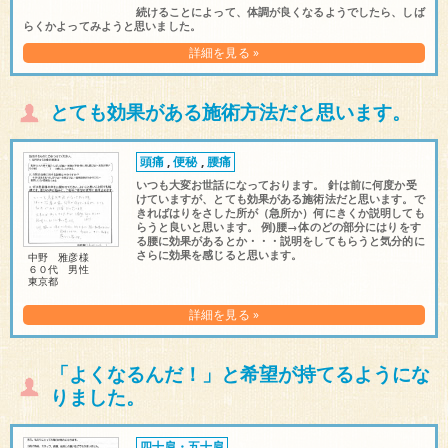
続けることによって、体調が良くなるようでしたら、しば
らくかよってみようと思いました。
詳細を見る »
とても効果がある施術方法だと思います。
頭痛
,
便秘
,
腰痛
いつも大変お世話になっております。 針は前に何度か受
けていますが、とても効果がある施術法だと思います。で
きればはりをさした所が（急所か）何にきくか説明しても
らうと良いと思います。 例)腰→体のどの部分にはりをす
る腰に効果があるとか・・・説明をしてもらうと気分的に
さらに効果を感じると思います。
中野 雅彦様
６０代 男性
東京都
詳細を見る »
「よくなるんだ！」と希望が持てるようにな
りました。
四十肩・五十肩