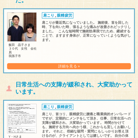
肩こり
,
眼精疲労
肩こりが最近気になっていました。 施術後、首を回した
時、下を向いた時、張るような痛みが改善されビックリし
ました。 こんな短時間で施術効果我でたため、継続する
ことで、ますます身体が、正常になっていくような気がし
ます。
飯田 晶子さま
３０代 女性 会社
員
我孫子市
詳細を見る »
日常生活への支障が緩和され、大変助かって
います。
肩こり
,
眼精疲労
肩こり、首コリ、眼精疲労に腰痛と職業病的オンパレード
ですが、定期的にメンテをして頂き、仕事、日常生活への
支障が緩和され、大変助かっています。 時間がかけて
も、施術する方向へ向かう様、これからも宜しくお願いし
ます。 それと、些細な疑問・質問にもしっかりお答え頂
けるのが、クライアントとしては嬉しいです。 自分の体
Y・Hさま