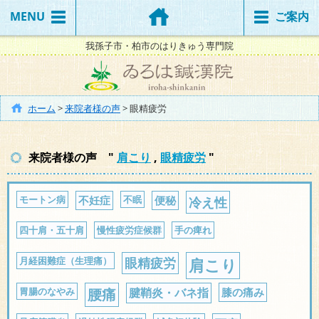
MENU
ご案内
我孫子市・柏市のはりきゅう専門院
ホーム
>
来院者様の声
>
眼精疲労
来院者様の声 "
肩こり
,
眼精疲労
"
モートン病
不妊症
不眠
便秘
冷え性
四十肩・五十肩
慢性疲労症候群
手の痺れ
月経困難症（生理痛）
眼精疲労
肩こり
胃腸のなやみ
腰痛
腱鞘炎・バネ指
膝の痛み