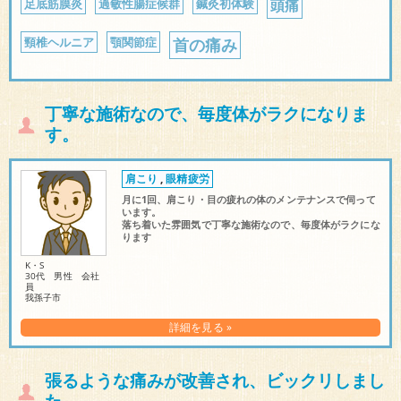
足底筋膜炎
過敏性腸症候群
鍼灸初体験
頭痛
頸椎ヘルニア
顎関節症
首の痛み
丁寧な施術なので、毎度体がラクになりま
す。
肩こり
,
眼精疲労
月に1回、肩こり・目の疲れの体のメンテナンスで伺って
います。
落ち着いた雰囲気で丁寧な施術なので、毎度体がラクにな
ります
K・S
30代 男性 会社
員
我孫子市
詳細を見る »
張るような痛みが改善され、ビックリしまし
た。