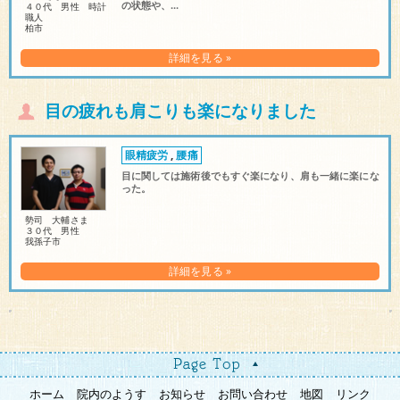
の状態や、...
４０代 男性 時計
職人
柏市
詳細を見る »
目の疲れも肩こりも楽になりました
眼精疲労
,
腰痛
目に関しては施術後でもすぐ楽になり、肩も一緒に楽にな
った。
勢司 大輔さま
３０代 男性
我孫子市
詳細を見る »
ホーム
院内のようす
お知らせ
お問い合わせ
地図
リンク