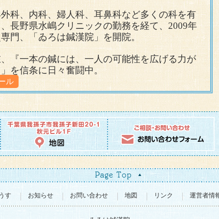
じ場所に痛みが生じる。
を行った。
形外科、内科、婦人科、耳鼻科など多くの科を有
ころ、翌日以降痛みが軽減。その後7回目まで同部位に処置
をマッサージをしたり、湿布を貼るなど、試みたが
、長野県水嶋クリニックの勤務を経て、2009年
重心の問題やふくらはぎや腰など、離れた場所に原因がある
足を床についた際の痛みが軽減していることに気がつく。起
失した。
鍼灸治療を希望し来院
ろ、右母趾から、足底の内側（ふくらはぎ）踵の内
灸専門、「ゐろは鍼漢院」を開院。
ふくらはぎと足の甲の硬さが、足裏に負担をかけて症状が出
したが、長時間歩行していると、踵より少しつま先よりの場
。
続したところ、速やかな回復がみられた。
で痛むようになる。
在、『一本の鍼には、一人の可能性を広げる力が
和する目的で、ふくらはぎの内側と脛の内側に鍼を
る」を信条に日々奮闘中。
の間におこる。
減したことを確認しこの日は施術を終える。
ール
以外に左ふくらはぎ、左骨盤が右に比べて硬いこと
事で、1日中歩いた後に起きる母趾と土踏まずの痛み
腿の状態が反映されることが多いため、反応のあっ
術に加え、足首の柔軟性を高める目的で第三・四趾の間と、
いた。
に鍼を行ったところ、足底の緊張が緩んだため、こ
足趾、ふくらはぎとの関連が深い。
。
、3回目と行ったところ、母趾、土踏まずの痛みは消
着地した際の痛みは消失したが、長時間歩行後の痛みが踵付
術を進めることで症状の原因へとアプローチができた症例。
時。
動する。
減していたが、初診2日後には、以前と同じように
以降、母趾と土踏まずの痛みは再燃せず、踵付近の痛
る。
は直接、鍼を行わず、ふくらはぎと関連性の高い、
仙腸関節付近の柔軟性が低下し、同関節の僅かなサスペンシ
みたところ、足底がしっかり緩むことが確認でき
を整え、右の踵への加重を減らす目的で、肩甲骨内
に、起きやすいという臨床経験から、仙腸関節付近のツボに
うす
お知らせ
お問い合わせ
地図
リンク
運営者情
う。
ら1週間。週の前半にあたる3日間はほとんど、足底に