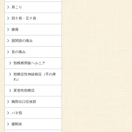
肩こり
四十肩・五十肩
膝痛
股関節の痛み
首の痛み
頸椎椎間板ヘルニア
頸椎症性神経根症（手の痺
れ）
変形性頸椎症
胸郭出口症候群
バネ指
腱鞘炎