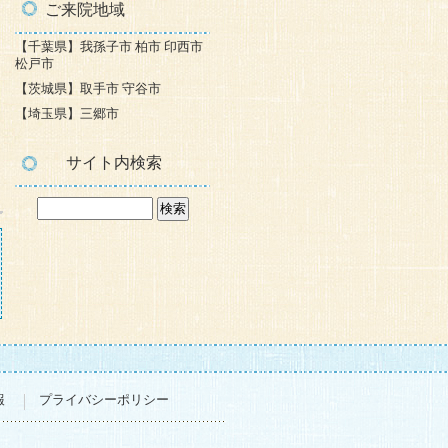
ご来院地域
【千葉県】我孫子市 柏市 印西市
松戸市
【茨城県】取手市 守谷市
【埼玉県】三郷市
サイト内検索
報
プライバシーポリシー