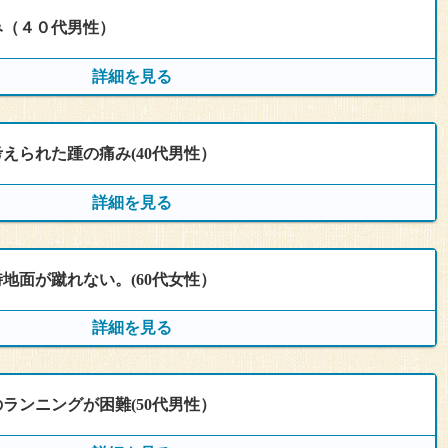
み（４０代男性）
通院回数
通院期間
詳細を見る
５回
2023年6月〜 約1ヶ月間
えられた踵の痛み(40代男性）
通院回数
通院期間
詳細を見る
6回
2023年８月〜1ヶ月
地面が蹴れない。(60代女性）
通院回数
通院期間
詳細を見る
７回
2023年7月
をはじめたところ、右足の甲が痛くなり、それをかばうよう
ところ、今度は左足裏に痛みを感じ始めた。
面にあり痺れを伴う。
ランニングが困難(50代男性）
中に少しずつアキレス腱あたりに痛みを感じるようになっ
通院回数
通院期間
らないが１ｋｍくらい走ると、徐々に痛みを感じるようにな
いほど、痛い時もあれば、歩いて少し痛みを感じる程度な