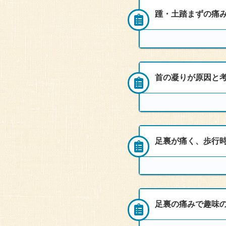
踵・土踏まずの痛
頻度
来院者
週2回〜３回
30代男性
症状
首の凝りが原因と考
頻度
来院者
週2回
40代男性
症状
足裏が痛く、歩行時
頻度
来院者
週３回
40代男性
１ヶ月前より、ランニング
に、トレーニングしていた
症状
左足裏の痛みは、指の下一
足裏の痛みで趣味の
1ヶ月前から、ランニング
頻度
来院者
た。走りはじめは、気にな
朝起きて地面に付けられな