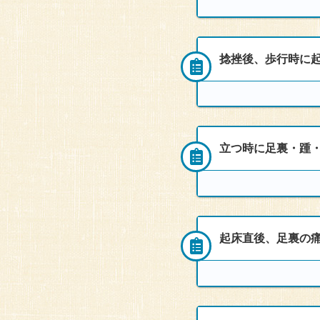
る。その他、寝起きの第一
週2回
ど、日によって、具合が異
60代女性
はじめは、左足だけに感じ
右足の痛みは改善したもの
頻度
えるようになった。
１年以上前から、平らなサ
行ったものの改善の兆しが
症状
捻挫後、歩行時に起
がり足を着く時や、歩き出
来院者
週2回
2ヶ月後にマラソン大会に
何か他に、方法はないかと
たい。
病院では、足底筋膜炎と告
50代男性
を受け、オーダーメイドで
症状
4年前から、足の裏に軽い
経過と施術
所見
来院4日前の起床時、足を
悩んでいたところ、友人に
立つ時に足裏・踵・
電気が通ったような激しい
左足裏の第２・３趾の間を
頻度
来院者
食欲あり。睡眠良好。便秘
押すと、痛みと痺れを感じ
その他、正座すると膝から
い。肌の色は浅黒く、乾燥
週2回
歩くこと以外に子供を立位
50代女性
脈：渋脈 舌：瘀血
そこで、ふくらはぎのツボ
経過と施術
常生活における痛みは感じ
経過と施術
経過と施術
症状
起床直後、足裏の痛
頻度
しかし、ジョギングを６k
来院者
体のバランス、歩行時の体
初回
２週間前より、左の踵の痛
経絡の足の太陽膀胱経の走
それに対し、腰のツボに鍼
鍼を行う。
週1回
歩行時、踵を地面につく時
悪かった。
ングをしても痛みが感じ入
40代女性
同施術を2回行った、とこ
正座すると膝より下がツル
下肢のむくみと小便の排泄
自然に治るだろうと、様子
アキレス腱周辺を緩めるよ
また、表裏関係にある、膀
症状
その後は、再発予防、メン
3回〜4回目：歩行時に足