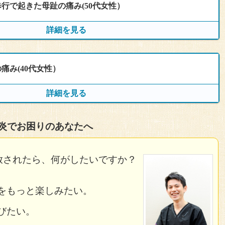
。
カと暖かくなり、翌朝、起床後足をついた時の痛みが軽減し
行で起きた母趾の痛み(50代女性）
通院期間
行う。
通院回数
足が軽かった。しかし、翌日には戻る。
足裏に紙一枚貼ったような違和感が残る。
ると、少し痛みは軽減するが、皮靴を履いた翌朝は、地面に
したところ、アキレス腱の痛みが左右とも消失し、ジョギン
2020年６月~（３週間）
詳細を見る
５回
。
た。
しっかり乗ることで左足にかかる負担が減ると考、上脛腓関節
に痛み出現。
足の裏が痛む。スーパーでの買い物も杖をつかないと歩けな
で、診てもらったところ、モートン病と告げられる。
来院者
ったところ、「足底筋膜炎」と告げられる。
後の第一歩がとても痛い。その後、朝から昼にかけて、無理
たことから、アキレス腱の硬さが、症状の原因と考え、同じ
、僅かに痛みは軽減するものの、その後も痛みのため長い距
痛み(40代女性）
通院期間
すると、左右に均等に体重かけられていることを確認。
痛みは和らいでいくが、椅子などに長時間すわって、足を休
朝の踵の痛みが軽減。
かばうためか足首や膝まで徐々に痛みを感じるようになる。
６回
だされたが、１週間たっても改善の兆しがみられないため、
部のツボ）
に再び痛みを感じる。
は取れていたが、ふくらはぎのこわばりが残っていたため、
を歩くときに痛みが特に強く感じる。
らはぎと腰の動きと硬さに注目し、改善が観られた症例。
２０１８年１２月〜２０１９年１月
詳細を見る
和感も消失したとの報告を受け、施術を終了とした。
施術を行う。
や腰に問題があることが多い。
マホを操作していると、右肩から手にかけてしびれる。
通院回数
れるに從い、土踏まずの痛みが軽減。
炎でお困りのあなたへ
、東洋医学でいう腎と膀胱の問題として施術を行うと奏功す
通院期間
調べたところ、下腿の柔軟性低下が影響していると考え、ふ
体幹が右にやや傾き、左足重心であることがわかった。
5回
ようになった為、施術を終了とした。
L 玉陽R
。
2018年9月〜11月
調べると右の仙腸関節の硬さが目立っていた。
返したところ、3回目の施術を受けたあたりから、地面に足
されたら、何がしたいですか？
の柔軟性が右より、硬いことが伺えた。
を打ち、腰から、踵にかけての突っ張りが軽減していること
く感覚に変化が現れ始める。
性の低下を招き、その結果、踵にかかる負荷をうまく逃がせ
着く時の痛みは半分以下になり、時々ビーンと響く感覚はあ
通院回数
考え、項のこわばりに鍼を行う。
施術後。特に変化なし。朝の第一歩も、変わらず痛む。
0.5）LR 合陽LR
けるようになる。
をもっと楽しみたい。
、骨盤、首のいずれか柔軟性が低下して、出現することが多
時に右足を地面に着地させる瞬間、第三趾と四趾の間がズキ
ことから、首から胸郭も問題を疑い、右の首にあるツボに鍼
には、日常生活で足の痛みに関して忘れていることが多くな
7回
ところ、踵の痛みは徐々に軽減した。
びたい。
。
の柔軟性を取り戻し、右に体重を自然にかけられるよう施術
いて歩くと多少痛みが和らぐ。
ら、歩行時地面に着地すると痛みが走る。
、更に2回施術を行い。卒業となった。
、痺れ、違和感が順に消失した。