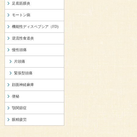
足底筋膜炎
モートン病
機能性ディスペプシア（FD)
逆流性食道炎
慢性頭痛
片頭痛
緊張型頭痛
顔面神経麻痺
便秘
顎関節症
眼精疲労