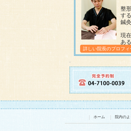
まとめ
床時には､決まって同
え、確認した場所に鍼施術
整
そこに、鍼を一本打ったと
入浴時に、自分で足裏
する
足裏の痛みは、姿勢による
経過：初回翌日、起床時に
を行ったところ、痛みが消
改善しなかったため、
右足を丁寧調べたとこ
鍼
ことが多い。本症例では、
床後の第一歩の痛みは軽減
側にかけて圧痛を確認
現したと考えて、施術を継
所が、一円玉くらいの範囲
使用したツボの一例
現
初回）母趾の痛みを緩
あ
中腰 玉陽 合陽
痛みは、第２趾と3趾
２~３回目
行う。母趾の圧痛が軽
詳しい院長のプロフィ
触診をすると、足の裏
を確認した。
2回目）初回翌日。仕
初診）足裏の症状は下
施術2回目）初回と同じ施
まとめ
は5割程度に軽減して
肩甲骨の内縁に鍼を行う。
た、ふくらはぎのツボ
足首の動きは、膝、腓骨、
の日は施術を終了した
初回と同じ施術を2回
２回目施術翌日。朝、足を
一つ一つ、順序立てて、施
2診）初診翌日の起床
失。
近からアキレス腱周囲に移
「いつもより痛みは軽
4回目）3回目の施術
痛む」との報告を受け
みだけが残る。
施術３回目）
そこで、ふくらはぎに
アキレス腱周辺の痛みは、
骨盤のツボに施術を試
体幹の左右のバランス
ョン的な働きが低下した時
ホーム
院内のよ
た。
縁にあるツボに鍼を行
鍼を行う。
3診）2診目の翌日か