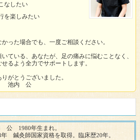
一向に減らないことから、左足のふくらはぎのこわばりと、
た時に症状が顕著に出現する。
こなしたい
り床につく第一歩に痛みが軽くなっていることに気がつく。
検査の結果、足の骨には異常がないと告げられる。
らはぎや、腰、首の症状に起因することが、多い。
を行う。
復しない場合も改善するケースがあるので、同じような症状
行を楽しみたい
に鍼を行い、首肩のストレッチを指導し、施術を終了とし
いたが、症状に変化がないので鍼灸を希望して来院。
灸を検討することを勧めたい。
の痛みも消失したことを確認。
、寝ていた状態から立つ時に踵に痛みを感じる。特に、朝起
。
らはぎのこわばりも軽減していることを確認して終了となっ
なかった場合でも、一度ご相談ください。
すると、痛みが軽減する。
歩行時の姿勢から、原因点を考え、ふくらはぎの硬結に鍼を
と中趾の間に鍼を行う。
るツボ
フマラソンにむけて、コンディション調整の目的で、隔週で
頂いている、あなたが、足の痛みに悩むことなく、
たところ、足裏を地面に着地した時の激痛は消失。
くらはぎ、頸部など腰部などに原因があることが多い。
化なし。
ごせるよう全力でサポートします。
心を左右どちらか一方にかけると、2次的に様々な症状が現
すらとした痛みと違和感があるため、足の甲に鍼を行ったと
ありがとうございました。
、集中的に施術を行うことで2年間に及ぶ症状が徐々に回復
を受け止める要所であるが、人は膝から腰、背骨の柔軟性に
 池内 公
現したと思われる症状も改善が見られた。
いる。
のツボに対する鍼を5回目まで繰り返したところ、歩行も趣
と関係が深いため、同部位で問題のありそうなポイントに鍼
ところ、土踏まずより、少し外側の部分が最も痛むことを確
どこかに、問題を抱えると足裏への衝撃に対する負荷分散が
行えるということで施術を終了とした。
歩きまわる事が多く、以前から、疲れると､右母趾
すい。
チとアキレス腱伸ばしで症状が寛解するという来院者の言葉
土踏まずのあたり）、踵付近にかけて違和感を感じ
群の既往歴から、首の問題を考え、施術を行うことで、速や
調べたところ、左のふくらはぎに右に比べてい異常に硬い一
うに協力し一つの動きをおこなっている。
、ベッドから足をおろし床に付ける瞬間に痛みを感
激務により、毎日、夕方ころから、同部位に痛みを顕
 公 1980年生まれ。
ばりとふくらはぎの硬さが痛みの原因と考え施術を行うこと
見られなかった為、膝や腓骨周辺、足の指以外の場所に問題
た。
03年 鍼灸師国家資格を取得。
臨床歴20年。
いつの間にか足裏の痛みは軽減していくが翌朝の起
妨げ、足裏に余計な負荷をかけた結果、症状が発症したと考
を丁寧に調べたところ、特徴的なコリを確認。