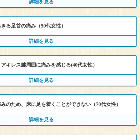
歩が痛い。
詳細を見る
3回
なる。
2020年１月〜2021年１月
ていた痛みが、右足にも感じるようになり、ランニングも控
の、左足裏の痛みに関しては、整形外科で湿布や電気療法を
通院回数
ンダルをはいて生活していたせいか、朝、ベッドから起き上
診られない。
きる足首の痛み（50代女性）
しの時に両足の裏（土踏まずから踵にかけて）が痛む。
通院期間
12回
出場する予定があり、一日でも早く、トレーニングを再開し
思い当院に来院。
詳細を見る
げられ、痛み止めを処方された。その他、インソールの指導
2021年7月〜
作成したが、改善がみられない。
痛みがあったが、
床についたところ、左足の付け根（第2趾と第３趾骨の間）に
鍼灸を勧められ、来院。
アキレス腱周囲に痛みを感じる(40代女性）
、痛みが出現。以後歩くことが困難になる。
押すと、しこりのような硬さがみられた。また、この一点を
通院回数
通院期間
傾向。小便の量は少なく、夜間尿１回。下肢がむくみやす
る。
下がつる事が多い。
している。
詳細を見る
5回
で抱っこする時に痛みでる。
2020年9月〜10月
に鍼をおこなった、ところ、３回の施術で朝の痛みなど、日
なくなった。
みのため、床に足を着くことができない（70代女性）
通院回数
ｍくらい走ると、その後痛みが再燃する。
通院期間
重のかけ具合から、左ふくらはぎに問題があると考え、
み。
行に沿って、調べると、腰椎5番と仙椎の間が狭く、動きが
を３日おきに、３回にわけて、行ったところ、その後ジョギ
詳細を見る
5回
に痛みを感じる。
ることはなくなった。
2021年２月〜2021年3月
ろ痛みは消失。痺れは残る。
ことから、アキレス腱周辺の硬さが原因であることを疑い、
回数から、腎気不足を疑う。
を見ていたが、次第に踵だけではなく、土踏まずの辺りまで
うに鍼を行う。
胱経の気血阻滞を考え、腰部と膝裏のツボに鍼を打つ。
テナンスのために、週に１回通院中。
裏にかかる、負担を減らすため、首・骨盤の柔軟性を増す、目