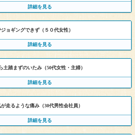
詳細を見る
でジョギングできず（５０代女性）
通院期間
詳細を見る
2023年８月〜９月
ら土踏まずのいたみ（50代女性・主婦）
通院回数
通院期間
詳細を見る
６回
2023年8月〜 約2週間
通院回数
が走るような痛み（30代男性会社員）
通院期間
3回
詳細を見る
2023年７月〜約２週間