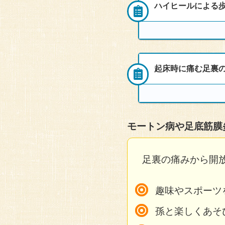
痛みを感じるようになった
その晩、膝より下がポカポ
ハイヒールによる歩
来院者
的で臀部周辺の硬結に鍼を
頻度
経過：施術をしたその日は
ていた。
痛み痺れが消失。しかし、
使用したツボの一例
自分で足裏をマッサージす
同じ施術内容を３回繰り返
７０代女性・主婦
週2回
左足を付けない程にいたむ
グが再開できるようになっ
2～５回目
5〜6回目：右足に重心が
2ヶ月前から右踵のあたり
下承山L L5(0.５）L
来院する、2年前より、左
の周囲に鍼を行う。
いほど辛いため、整形外科
頻度
近所の整形外科で診てもら
主な施術部位
長く歩いた翌日の朝、起床
初回施術後に足が軽くなっ
経皮消炎鎮痛の湿布により
まとめ
症状
起床時に痛む足裏の
来院者
施術後歩行時の姿勢を確認
をして歩いていると徐々に
施術を繰り返したところ、
離は歩くのが困難。左足を
週２回
湿布と痛み止めの飲み薬を
委中（膝裏） 腎兪（腰
めた後は、立ち上がりの時
４回目。アキレス腱の硬さ
コンクリートなど硬い場所
足裏の痛みに対して、ふく
鍼灸を希望し来院。
５０代女性
６回目の施術の翌々日。違
ふくらはぎを緩めるように
足裏の症状は、ふくらはぎ
その他：胸郭出口症候群ス
まとめ
経過と施術
経過と施術
頻度
ふくらはぎのこわばりが取
使用したツボの一例
モートン病や足底筋膜
踵や、アキレス腱の症状は
経過と施術
来院者
足裏の痛みを感じる場所を
初回、姿勢を観察すると、
週2〜3回
日常生活が問題なく送れる
ることが多い。
下承山L 四隧L C2(2)
くらはぎの一点に鍼を行う
40代女性
初回。踵から腰にかけて、
初回から、同じ施術を繰り
足裏の痛みから開放
次に、左の項と、仙骨周辺
腰したのツボ（上髎）に鍼
使用したツボの一例
を着地した時にズキンと響
まとめ
左の項の硬さが仙骨の柔軟
を確認した。
4回目施術後。地面に足を
頻度
ないことが、症状の原因と
2回目：3日後来院。初回
足臨泣LR 手臨泣RL L５(
るものの、地面を蹴って歩
趣味やスポーツ
足裏の症状は、ふくらはぎ
来院約３週間前から、歩行
胸郭出口症候群が元々ある
10回の施術が終えるころ
週1回程度
い。
ン！と痛む。
同じ施術を３回繰り返した
を行う。
孫と楽しくあそ
り、足首や膝の痛みも消失
本症例では、左半身の関節
クッション性のある靴を履
まとめ
1週間に右足首を捻ってか
良い状態を定着させるため
をおこなったところ、痛み