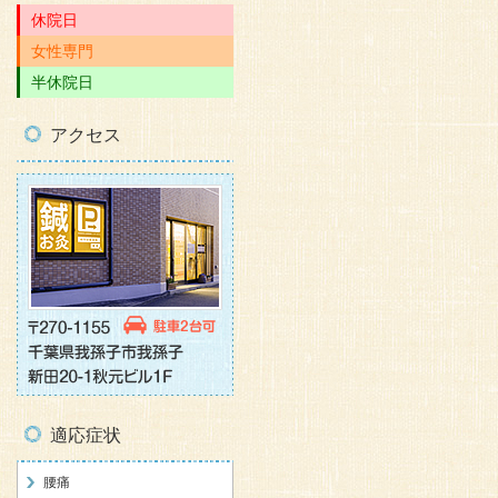
休院日
女性専門
半休院日
アクセス
適応症状
腰痛