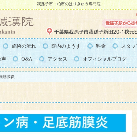
我孫子市・柏市のはりきゅう専門院
施術の流れ
院内のようす
料金
スタッ
の声
Q&A
アクセス
オフィシャルブログ
足底筋膜炎