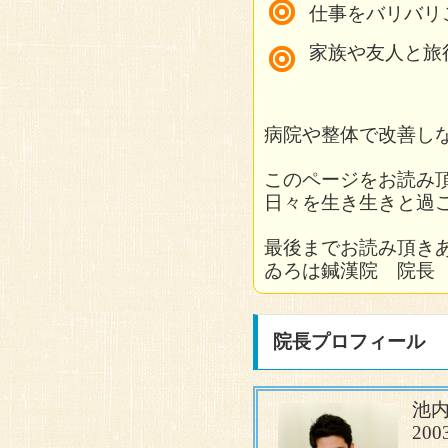
しかし、土踏まずの痛みが
特に凹凸のある場所を歩い
仕事をバリバリ
翌朝、ベッドから起き上が
整形外科にて、レントゲン
アキレス腱の痛みは、ふく
頭と首の付けのツボにも鍼
マッサージや湿布などで回
使用したツボの一例
家族や友人と旅
左踵（かかと）の痛み
3回目：同じく、首のツボ
経過と施術
湿布にて経過観察を行って
で悩んでいる人は、一度鍼
施術７回目。踵も土踏まず
一ヶ月ほど前から、坐位や
た。
下承山L
床してからの一歩目が辛い
原因と思われた、首やふく
経過と施術
初回
使用したツボの一例
病院や整体で改善し
た。
まとめ
ふくらはぎのストレッチを
足裏の痛みを感じる場所や
足関節を緩める目的で示趾
上髎R C１(2)←首のにあ
現在は、同年１０月のハー
このページをお読み
行う。同じ施術を3回行っ
足の裏の痛みは、仙骨やふ
翌日以降も痛みに大きな変
経過と施術
来院中。
日々を生き生きと過
また、痛みを庇うため、重
しかし、依然として、うっ
まとめ
れる
最後までお読み頂き
ころ、違和感が減少。
原因点を見つけ、2ヶ月間
2～４回目
使用したツボの一例
初回
踵などの足裏は、人の体重
ゐろは鍼漢院 院長
し、それに伴い2次的に出
より、その負荷を緩衝して
以後、ふくらはぎと足の甲
C4(2)L 上天柱L 承山L
膝の周辺や腓骨周辺が足首
痛む場所を丁寧に確認した
そのため、膝や腰、背骨の
味のランニングも苦痛なく
を行う症状に変化なし。
認。
仕事柄、ハイヒールで
行えず症状の原因となりや
院長プロフィール
まとめ
次にふくらはぎのストレッ
の裏から足底の内側（
本症例では、胸郭出口症候
使用したツボの一例
５〜7回目
をヒントに、下腿の緊張を
ることがあった。
かな改善がみられた。
体は、各関節が連動するよ
3ヶ月前から、起床時
点を発見した。
12月に入り、年末の
下承山R 大腰R
池内
本症例では、首周辺のこわ
じる。
4回目までの施術で改善が
著に感じるようになっ
20
で改善がみられた。
その後、動いていると
この緊張が、下腿の動きを
があると考え、ふくらはぎ