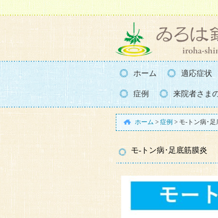
ホーム
適応症状
症例
来院者さま
ホーム
>
症例
>
モ-トン病･
モ-トン病･足底筋膜炎