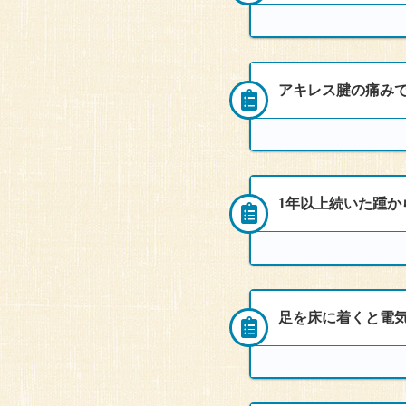
アキレス腱の痛み
来院者
40代女性
1年以上続いた踵か
頻度
来院者
週2回
50代女性
頻度
症状
足を床に着くと電気
来院者
週2回
50代女性
症状